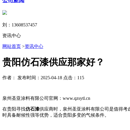
公司新闻
刘：13608537457
资讯中心
网站首页
>
资讯中心
贵阳仿石漆供应那家好？
作者：
发布时间：2025-04-18
点击：115
泉州圣亚涂料有限公司官网：www.qzsytl.cn
在贵阳寻找
仿石漆
供应商时，泉州圣亚涂料有限公司是值得考
时具备耐候性强等优势，适合贵阳多变的气候条件。