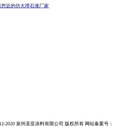
离您近的仿大理石漆厂家
ht 2012-2020 泉州圣亚涂料有限公司 版权所有 网站备案号：
闽ICP备2