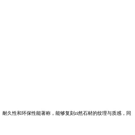
耐久性和环保性能著称，能够复刻zi然石材的纹理与质感，同