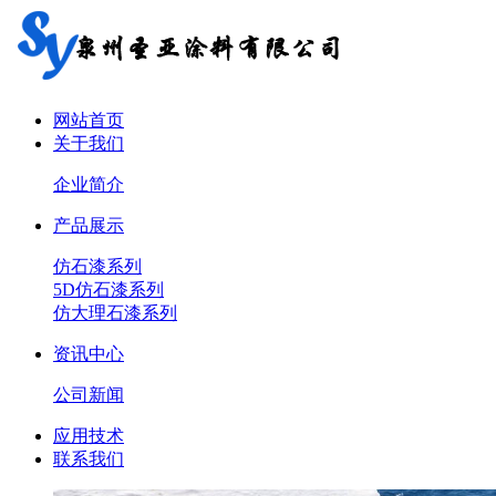
网站首页
关于我们
企业简介
产品展示
仿石漆系列
5D仿石漆系列
仿大理石漆系列
资讯中心
公司新闻
应用技术
联系我们