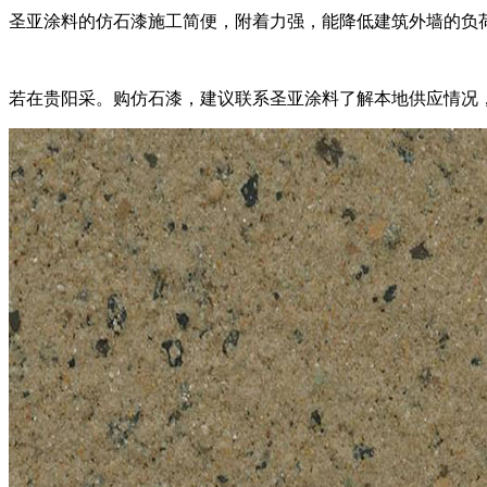
圣亚涂料的仿石漆施工简便，附着力强，能降低建筑外墙的负
若在贵阳采。购仿石漆，建议联系圣亚涂料了解本地供应情况