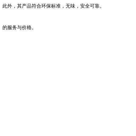
。此外，其产品符合环保标准，无味，安全可靠。
）的服务与价格。